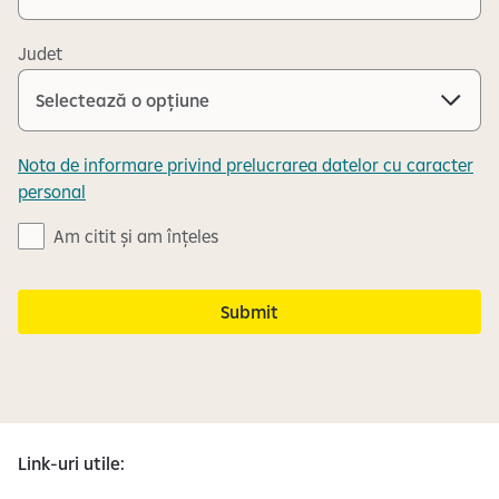
r
a
Judet
r
e
a
d
Nota de informare privind prelucrarea datelor cu caracter
a
personal
t
N
Am citit și am înțeles
e
o
l
t
o
Submit
a
r
d
c
e
u
i
c
n
a
f
r
Link-uri utile:
o
a