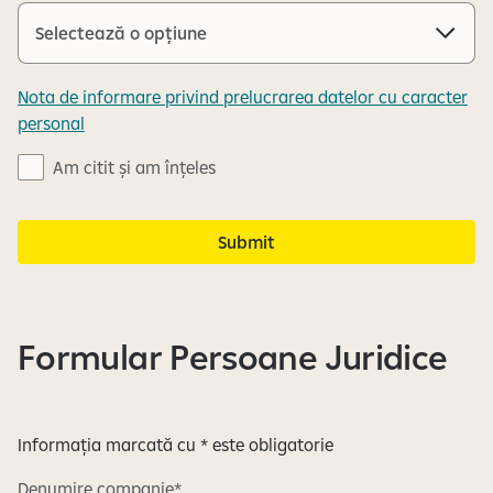
Nota de informare privind prelucrarea datelor cu caracter
personal
N
Am citit și am înțeles
o
t
Submit
a
d
e
i
Formular Persoane Juridice
n
f
o
r
Informația marcată cu * este obligatorie
m
a
Denumire companie