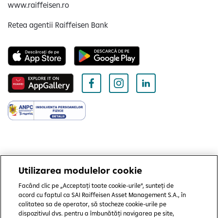
r
c
www.raiffeisen.ro
m
t
a
Retea agentii Raiffeisen Bank
e
r
r
e
p
c
e
u
r
p
s
r
o
i
n
v
a
i
l
r
e
l
Utilizarea modulelor cookie
a
Copyright © 2006 - 2025 by SAI Raiffeisen Asset Management S.A.
Facând clic pe „Acceptați toate cookie-urile”, sunteți de
p
Termeni și condiții
acord cu faptul ca SAI Raiffeisen Asset Management S.A., în
r
calitatea sa de operator, să stocheze cookie-urile pe
e
dispozitivul dvs. pentru a îmbunătăți navigarea pe site,
Politică de utilizare cookies