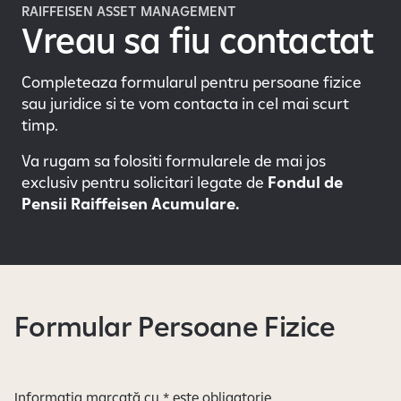
i
RAIFFEISEN ASSET MANAGEMENT
g
Vreau sa fiu contactat
i
t
Completeaza formularul pentru persoane fizice
a
sau juridice si te vom contacta in cel mai scurt
l
timp.
b
a
Va rugam sa folositi formularele de mai jos
n
exclusiv pentru solicitari legate de
Fondul de
k
Pensii Raiffeisen Acumulare.
i
n
g
Formular Persoane Fizice
Informația marcată cu * este obligatorie