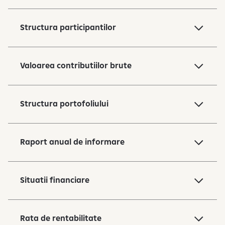
i
g
i
Structura participantilor
t
a
l
Valoarea contributiilor brute
b
a
n
Structura portofoliului
k
i
n
Raport anual de informare
g
Situatii financiare
Rata de rentabilitate