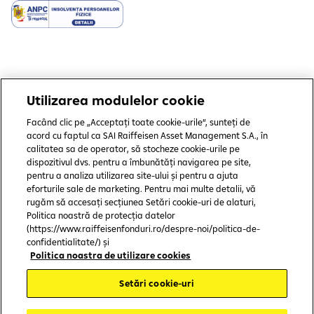
Utilizarea modulelor cookie
Copyright © 2006 - 2025 by SAI Raiffeisen Asset Management S.A.
Facând clic pe „Acceptați toate cookie-urile”, sunteți de
Termeni și condiții
acord cu faptul ca SAI Raiffeisen Asset Management S.A., în
calitatea sa de operator, să stocheze cookie-urile pe
Politică de utilizare cookies
dispozitivul dvs. pentru a îmbunătăți navigarea pe site,
pentru a analiza utilizarea site-ului și pentru a ajuta
Preferințe cookie-uri
eforturile sale de marketing. Pentru mai multe detalii, vă
rugăm să accesați secțiunea Setări cookie-uri de alaturi,
Politica de confidențialitate
Politica noastră de protecția datelor
(https://www.raiffeisenfonduri.ro/despre-noi/politica-de-
Protecția consumatorului
confidentialitate/) și
Politica noastra de utilizare cookies
CSALB
Setări cookie-uri
ASF