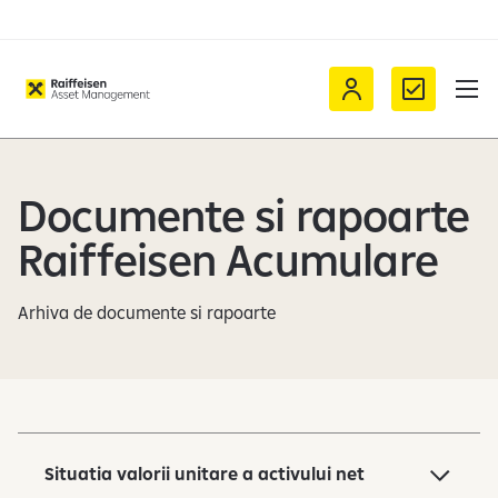
I
C
n
o
v
n
e
t
Documente si rapoarte
s
a
t
c
Raiffeisen Acumulare
e
t
s
Arhiva de documente si rapoarte
t
e
p
r
i
n
Situatia valorii unitare a activului net
D