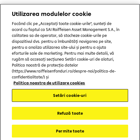
Utilizarea modulelor cookie
Copyright © 2006 - 2025 by SAI Raiffeisen Asset Management S.A.
Facând clic pe „Acceptați toate cookie-urile”, sunteți de
Termeni și condiții
acord cu faptul ca SAI Raiffeisen Asset Management S.A., în
calitatea sa de operator, să stocheze cookie-urile pe
dispozitivul dvs. pentru a îmbunătăți navigarea pe site,
Politică de utilizare cookies
pentru a analiza utilizarea site-ului și pentru a ajuta
Preferințe cookie-uri
eforturile sale de marketing. Pentru mai multe detalii, vă
rugăm să accesați secțiunea Setări cookie-uri de alaturi,
Politica de confidențialitate
Politica noastră de protecția datelor
(https://www.raiffeisenfonduri.ro/despre-noi/politica-de-
Protecția consumatorului
confidentialitate/) și
Politica noastra de utilizare cookies
CSALB
Setări cookie-uri
ASF
Refuză toate
SAL-Fin
Accesibilitate
Permite toate