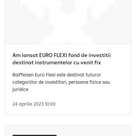
i
g
i
t
a
l
b
a
Am lansat EURO FLEXI fond de investitii
n
destinat instrumentelor cu venit fix
k
i
Raiffeisen Euro Flexi este destinat tuturor
n
categoriilor de investitori, persoane fizice sau
g
juridice
24 aprilie 2023 10:00